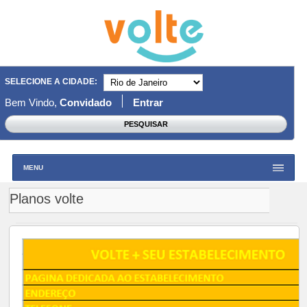
SELECIONE A CIDADE:
Bem Vindo,
Convidado
Entrar
MENU
Planos volte